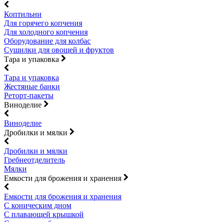
Коптильни
Для горячего копчения
Для холодного копчения
Оборудование для колбас
Сушилки для овощей и фруктов
Тара и упаковка
Тара и упаковка
Жестяные банки
Реторт-пакеты
Виноделие
Виноделие
Дробилки и мялки
Дробилки и мялки
Гребнеотделитель
Мялки
Емкости для брожения и хранения
Емкости для брожения и хранения
С коническим дном
С плавающей крышкой