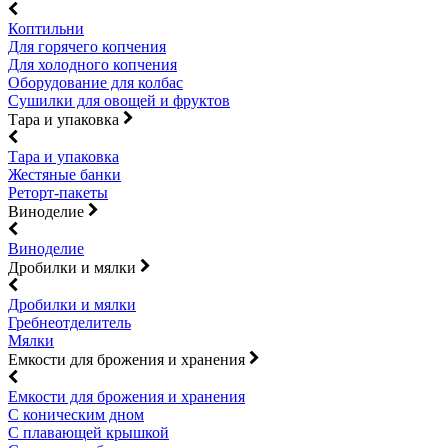
Коптильни
Для горячего копчения
Для холодного копчения
Оборудование для колбас
Сушилки для овощей и фруктов
Тара и упаковка
Тара и упаковка
Жестяные банки
Реторт-пакеты
Виноделие
Виноделие
Дробилки и мялки
Дробилки и мялки
Гребнеотделитель
Мялки
Емкости для брожения и хранения
Емкости для брожения и хранения
С коническим дном
С плавающей крышкой