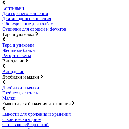
Коптильни
Для горячего копчения
Для холодного копчения
Оборудование для колбас
Сушилки для овощей и фруктов
Тара и упаковка
Тара и упаковка
Жестяные банки
Реторт-пакеты
Виноделие
Виноделие
Дробилки и мялки
Дробилки и мялки
Гребнеотделитель
Мялки
Емкости для брожения и хранения
Емкости для брожения и хранения
С коническим дном
С плавающей крышкой