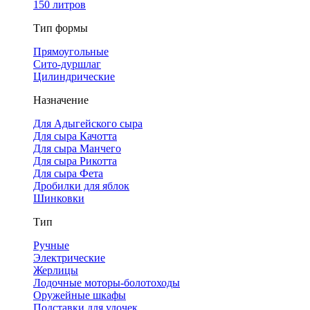
150 литров
Тип формы
Прямоугольные
Сито-дуршлаг
Цилиндрические
Назначение
Для Адыгейского сыра
Для сыра Качотта
Для сыра Манчего
Для сыра Рикотта
Для сыра Фета
Дробилки для яблок
Шинковки
Тип
Ручные
Электрические
Жерлицы
Лодочные моторы-болотоходы
Оружейные шкафы
Подставки для удочек