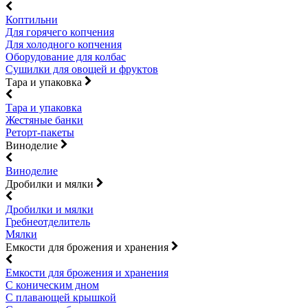
Коптильни
Для горячего копчения
Для холодного копчения
Оборудование для колбас
Сушилки для овощей и фруктов
Тара и упаковка
Тара и упаковка
Жестяные банки
Реторт-пакеты
Виноделие
Виноделие
Дробилки и мялки
Дробилки и мялки
Гребнеотделитель
Мялки
Емкости для брожения и хранения
Емкости для брожения и хранения
С коническим дном
С плавающей крышкой