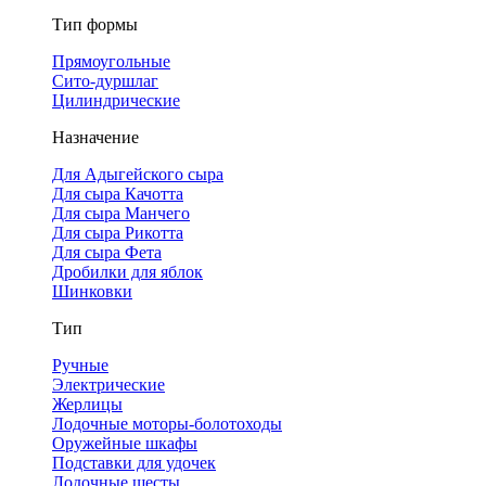
Тип формы
Прямоугольные
Сито-дуршлаг
Цилиндрические
Назначение
Для Адыгейского сыра
Для сыра Качотта
Для сыра Манчего
Для сыра Рикотта
Для сыра Фета
Дробилки для яблок
Шинковки
Тип
Ручные
Электрические
Жерлицы
Лодочные моторы-болотоходы
Оружейные шкафы
Подставки для удочек
Лодочные шесты