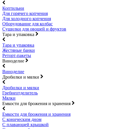
Коптильни
Для горячего копчения
Для холодного копчения
Оборудование для колбас
Сушилки для овощей и фруктов
Тара и упаковка
Тара и упаковка
Жестяные банки
Реторт-пакеты
Виноделие
Виноделие
Дробилки и мялки
Дробилки и мялки
Гребнеотделитель
Мялки
Емкости для брожения и хранения
Емкости для брожения и хранения
С коническим дном
С плавающей крышкой