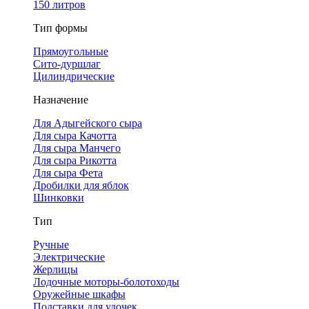
150 литров
Тип формы
Прямоугольные
Сито-дуршлаг
Цилиндрические
Назначение
Для Адыгейского сыра
Для сыра Качотта
Для сыра Манчего
Для сыра Рикотта
Для сыра Фета
Дробилки для яблок
Шинковки
Тип
Ручные
Электрические
Жерлицы
Лодочные моторы-болотоходы
Оружейные шкафы
Подставки для удочек