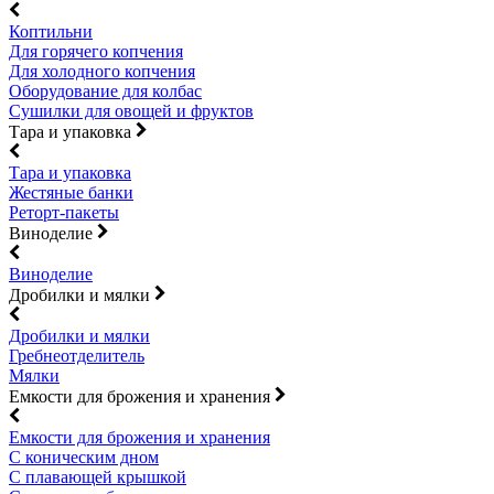
Коптильни
Для горячего копчения
Для холодного копчения
Оборудование для колбас
Сушилки для овощей и фруктов
Тара и упаковка
Тара и упаковка
Жестяные банки
Реторт-пакеты
Виноделие
Виноделие
Дробилки и мялки
Дробилки и мялки
Гребнеотделитель
Мялки
Емкости для брожения и хранения
Емкости для брожения и хранения
С коническим дном
С плавающей крышкой