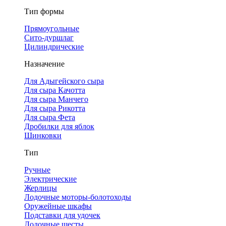
Тип формы
Прямоугольные
Сито-дуршлаг
Цилиндрические
Назначение
Для Адыгейского сыра
Для сыра Качотта
Для сыра Манчего
Для сыра Рикотта
Для сыра Фета
Дробилки для яблок
Шинковки
Тип
Ручные
Электрические
Жерлицы
Лодочные моторы-болотоходы
Оружейные шкафы
Подставки для удочек
Лодочные шесты