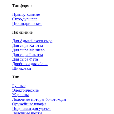
Тип формы
Прямоугольные
Сито-дуршлаг
Цилиндрические
Назначение
Для Адыгейского сыра
Для сыра Качотта
Для сыра Манчего
Для сыра Рикотта
Для сыра Фета
Дробилки для яблок
Шинковки
Тип
Ручные
Электрические
Жерлицы
Лодочные моторы-болотоходы
Оружейные шкафы
Подставки для удочек
Лодочные шесты