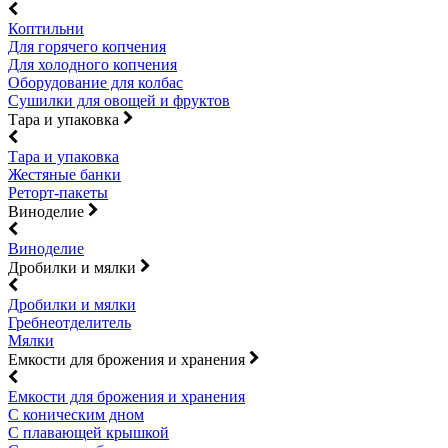
Коптильни
Для горячего копчения
Для холодного копчения
Оборудование для колбас
Сушилки для овощей и фруктов
Тара и упаковка
Тара и упаковка
Жестяные банки
Реторт-пакеты
Виноделие
Виноделие
Дробилки и мялки
Дробилки и мялки
Гребнеотделитель
Мялки
Емкости для брожения и хранения
Емкости для брожения и хранения
С коническим дном
С плавающей крышкой