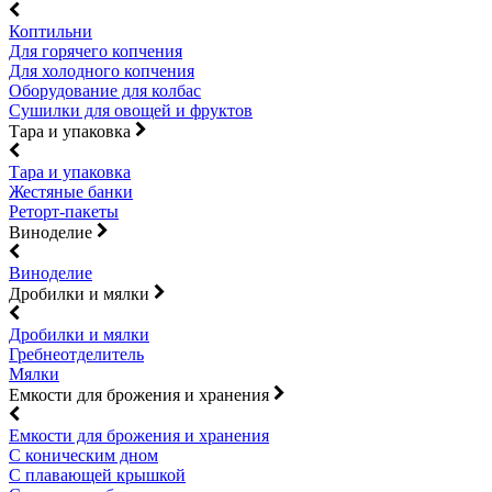
Коптильни
Для горячего копчения
Для холодного копчения
Оборудование для колбас
Сушилки для овощей и фруктов
Тара и упаковка
Тара и упаковка
Жестяные банки
Реторт-пакеты
Виноделие
Виноделие
Дробилки и мялки
Дробилки и мялки
Гребнеотделитель
Мялки
Емкости для брожения и хранения
Емкости для брожения и хранения
С коническим дном
С плавающей крышкой