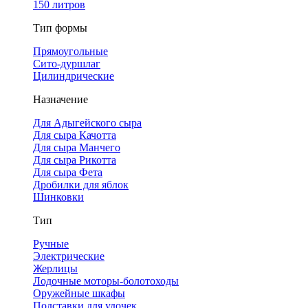
150 литров
Тип формы
Прямоугольные
Сито-дуршлаг
Цилиндрические
Назначение
Для Адыгейского сыра
Для сыра Качотта
Для сыра Манчего
Для сыра Рикотта
Для сыра Фета
Дробилки для яблок
Шинковки
Тип
Ручные
Электрические
Жерлицы
Лодочные моторы-болотоходы
Оружейные шкафы
Подставки для удочек