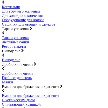
Коптильни
Для горячего копчения
Для холодного копчения
Оборудование для колбас
Сушилки для овощей и фруктов
Тара и упаковка
Тара и упаковка
Жестяные банки
Реторт-пакеты
Виноделие
Виноделие
Дробилки и мялки
Дробилки и мялки
Гребнеотделитель
Мялки
Емкости для брожения и хранения
Емкости для брожения и хранения
С коническим дном
С плавающей крышкой