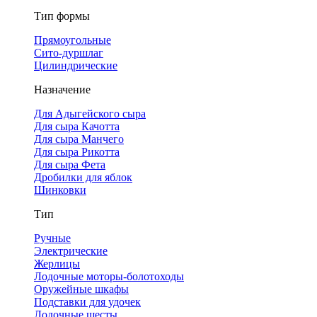
Тип формы
Прямоугольные
Сито-дуршлаг
Цилиндрические
Назначение
Для Адыгейского сыра
Для сыра Качотта
Для сыра Манчего
Для сыра Рикотта
Для сыра Фета
Дробилки для яблок
Шинковки
Тип
Ручные
Электрические
Жерлицы
Лодочные моторы-болотоходы
Оружейные шкафы
Подставки для удочек
Лодочные шесты