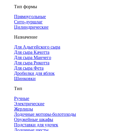
Тип формы
Прямоугольные
Сито-дуршлаг
Цилиндрические
Назначение
Для Адыгейского сыра
Для сыра Качотта
Для сыра Манчего
Для сыра Рикотта
Для сыра Фета
Дробилки для яблок
Шинковки
Тип
Ручные
Электрические
Жерлицы
Лодочные моторы-болотоходы
Оружейные шкафы
Подставки для удочек
Лодочные шесты