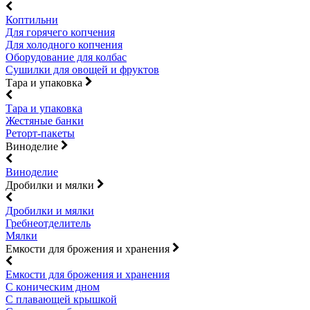
Коптильни
Для горячего копчения
Для холодного копчения
Оборудование для колбас
Сушилки для овощей и фруктов
Тара и упаковка
Тара и упаковка
Жестяные банки
Реторт-пакеты
Виноделие
Виноделие
Дробилки и мялки
Дробилки и мялки
Гребнеотделитель
Мялки
Емкости для брожения и хранения
Емкости для брожения и хранения
С коническим дном
С плавающей крышкой