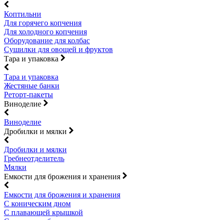
Коптильни
Для горячего копчения
Для холодного копчения
Оборудование для колбас
Сушилки для овощей и фруктов
Тара и упаковка
Тара и упаковка
Жестяные банки
Реторт-пакеты
Виноделие
Виноделие
Дробилки и мялки
Дробилки и мялки
Гребнеотделитель
Мялки
Емкости для брожения и хранения
Емкости для брожения и хранения
С коническим дном
С плавающей крышкой