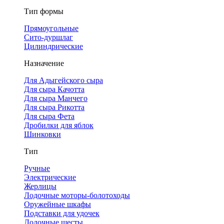
Тип формы
Прямоугольные
Сито-дуршлаг
Цилиндрические
Назначение
Для Адыгейского сыра
Для сыра Качотта
Для сыра Манчего
Для сыра Рикотта
Для сыра Фета
Дробилки для яблок
Шинковки
Тип
Ручные
Электрические
Жерлицы
Лодочные моторы-болотоходы
Оружейные шкафы
Подставки для удочек
Лодочные шесты